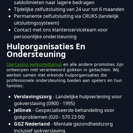
saldolimieten naar lagere bedragen
Tijdelijke zelfuitsluiting van 24 uur tot 6 maanden
Permanente zelfuitsluiting via CRUKS (landelijk
uitsluitingssysteem)
Contact met ons klantenserviceteam voor
persoonlijke ondersteuning
Hulporganisaties En
Ondersteuning
StarCasino welkomstbonus
en alle andere promoties zijn
ontworpen met verantwoord gokken in gedachten. Wij
werken samen met erkende hulporganisaties die
professionele ondersteuning bieden aan spelers en hun
families:
Verslavingszorg
- Landelijke hulpverlening voor
gokverslaving (0900 - 1995)
Jellinek
- Gespecialiseerde behandeling voor
gokproblemen (020 - 570 23 00)
GGZ Nederland
- Mentale gezondheidszorg
inclusief gokverslaving