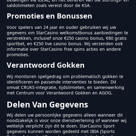
saldolimieten zoals vereist door de KSA.
Promoties en Bonussen
Voor spelers van 24 jaar en ouder gebruiken wij uw
gegevens om StarCasino welkomstbonus aanbiedingen te
verstrekken, inclusief onze €250 casino bonus, €80 gratis
sportbet, en €250 live casino bonus. Wij verzenden ook
informatie over StarCasino free spins acties en andere
promoties.
Verantwoord Gokken
Wij monitoren spelgedrag om problematisch gokken te
identificeren en passende interventies te bieden. Dit
omvat CRUKS-integratie, tijdslimieten, en samenwerking
met Centrum voor Verantwoord Gokken en AGOG.
Delen Van Gegevens
Wij delen uw persoonlijke gegevens alleen wanneer dit
noodzakelijk is voor onze dienstverlening of wanneer wij
wettelijk verplicht zijn dit te doen. StarCasino Sport
gegevens kunnen worden gedeeld met IBIA (Sports