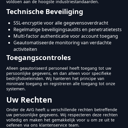
voldoen aan de hoogste industriestandaarden.
Technische Beveiliging
SSL-encryptie voor alle gegevensoverdracht
Regelmatige beveiligingsaudits en penetratietests
Multi-factor authenticatie voor account toegang
Geautomatiseerde monitoring van verdachte
activiteiten
Toegangscontroles
Alleen geautoriseerd personeel heeft toegang tot uw
persoonlijke gegevens, en dan alleen voor specifieke
bedrijfsdoeleinden. Wij hanteren het principe van
minimale toegang en registreren alle toegang tot onze
systemen.
Uw Rechten
Onder de AVG heeft u verschillende rechten betreffende
uw persoonlijke gegevens. Wij respecteren deze rechten
volledig en maken het gemakkelijk voor u om ze uit te
oefenen via ons klantenservice team.